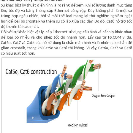
Sự khác biệt về kỹ thuật và thể chất
Sự khác biệt kỹ thuật điển hình là rõ ràng để xem. Khi số lượng danh mục tăng
lên, tốc độ và băng thông cáp Ethernet cũng vậy. Đây không phải là một sự
trùng hợp ngẫu nhiên, bởi vì mỗi thể loại mang lại thử nghiệm nghiêm ngặt
hơn để loại bỏ crosstalk và thêm sự cô lập giữa các dây. Do đó, Cat8 hỗ trợ tốc
độ truyền tải cao nhất.
Đối với sự khác biệt vật lý, cáp Ethernet sử dụng cấu hình và cách ly khác nhau
để loại bỏ nhiễu và cho phép tốc độ nhanh hơn. Lấy cáp từ FS.COM ví dụ.
Cat6a, Cat7 và Cat8 của nó sử dụng lá chắn màn hình và lá nhôm che chắn để
giảm crosstalk, trong khi Cat5e và Cat6 thì không. Vì vậy, Cat6a, Cat7 và Cat8
có hiệu suất tốt hơn.