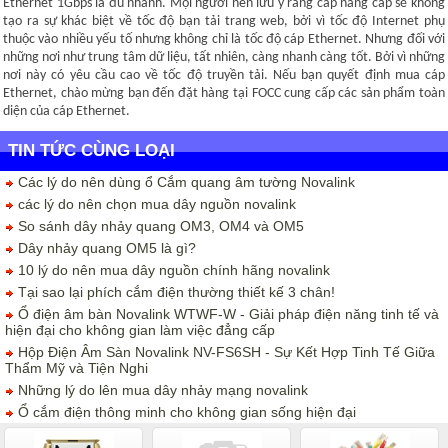
Ethernet 1Gbps là đủ nhanh. Mọi người nên lưu ý rằng cáp nâng cấp sẽ không
tạo ra sự khác biệt về tốc độ bạn tải trang web, bởi vì tốc độ Internet phụ
thuộc vào nhiều yếu tố nhưng không chỉ là tốc độ cáp Ethernet. Nhưng đối với
những nơi như trung tâm dữ liệu, tất nhiên, càng nhanh càng tốt. Bởi vì những
nơi này có yêu cầu cao về tốc độ truyền tải. Nếu bạn quyết định mua cáp
Ethernet, chào mừng bạn đến đặt hàng tại FOCC cung cấp các sản phẩm toàn
diện của cáp Ethernet.
TIN TỨC CÙNG LOẠI
Các lý do nên dùng ổ Cắm quang âm tường Novalink
các lý do nên chọn mua dây nguồn novalink
So sánh dây nhảy quang OM3, OM4 và OM5
Dây nhảy quang OM5 là gì?
10 lý do nên mua dây nguồn chính hãng novalink
Tại sao lại phích cắm điện thường thiết kế 3 chân!
Ổ điện âm bàn Novalink WTWF-W - Giải pháp điện năng tinh tế và
hiện đại cho không gian làm việc đẳng cấp
Hộp Điện Âm Sàn Novalink NV-FS6SH - Sự Kết Hợp Tinh Tế Giữa
Thẩm Mỹ và Tiện Nghi
Những lý do lên mua dây nhảy mạng novalink
Ổ cắm điện thông minh cho không gian sống hiện đại