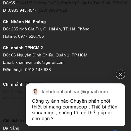
ĐC:Số
736/11/5 Đường CMT8, Phường 5, Quận Tân Bình, TPHCM
ĐT:0933.943.454-
(028) 39907018
Chi Nhánh Hải Phòng
ĐC: 235 Ngô Gia Tự, Q. Hải An, TP. Hải Phòng
Hotline: 0977.520.756
Chi nhánh TPHCM 2
ĐC:
66 Nguyễn Đình Chiểu, Quận 1, TP HCM
Email:
khanhvan.info@gmail.com
Điện thoại:
0913.145.838
Chi nhánh TPHCM 3
kinhdoanhanhhao@gmail.com
ĐC: 82 Nguyễn Xí, Phường 26, Bình Thạnh, Hồ Chí Minh
ĐT: 097.867.6997
Công ty ánh hào Chuyên phân phối 
thiết bị mạng commscop , Thiế bị điện 
sinoamigo , chúng tôi có thể giúp gì 
cho bạn ?
ĐC:14/4 Trưng nữ vương ,Quận hải Châu-
Chi nhánh tại Đà Nẵng
Đà Nẵng