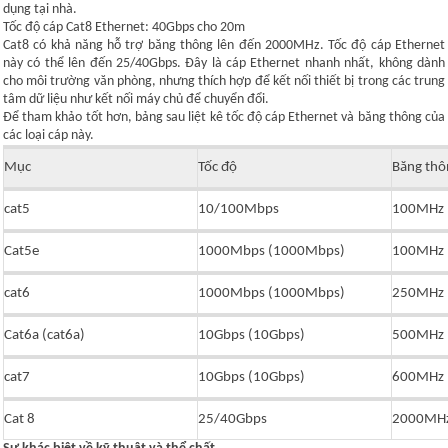
dụng tại nhà.
Tốc độ cáp Cat8 Ethernet: 40Gbps cho 20m
Cat8 có khả năng hỗ trợ băng thông lên đến 2000MHz. Tốc độ cáp Ethernet
này có thể lên đến 25/40Gbps. Đây là cáp Ethernet nhanh nhất, không dành
cho môi trường văn phòng, nhưng thích hợp để kết nối thiết bị trong các trung
tâm dữ liệu như kết nối máy chủ để chuyển đổi.
Để tham khảo tốt hơn, bảng sau liệt kê tốc độ cáp Ethernet và băng thông của
các loại cáp này.
Mục
Tốc độ
Băng thô
cat5
10/100Mbps
100MHz 
Cat5e
1000Mbps (1000Mbps)
100MHz 
cat6
1000Mbps (1000Mbps)
250MHz (
Cat6a (cat6a)
10Gbps (10Gbps)
500MHz 
cat7
10Gbps (10Gbps)
600MHz 
Cat 8
25/40Gbps
2000MHz