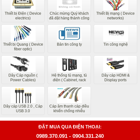
Thiết bị Điện ( Device
Chúc mừng Quý khách
Thiết Bị mạng ( Device
electrics)
đã đặt hàng thành công
networks)
các bộ phận liên quan
của chúng tôi sẽ liên hệ
sớm nhất
Thiết bị Quang ( Device
Bản tin công ty
Tin công nghệ
fiber optic)
Dây Cáp nguồn (
Hệ thống tủ mạng, tủ
Dây cáp HDMI &
Power Cables)
điện ( Cabinet, rack
Display ports
system)
Dây cáp USB 2.0 , Cáp
Cáp âm thanh cáp điều
USB 3.0
khiển chống nhiễu
ĐẶT MUA QUA ĐIỆN THOẠI:
0989.370.091
-
0904.331.240