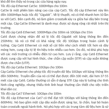
khó để tìm thấy nó trong các cửa hàng ngày nay.
Tốc độ cáp Ethernet Cat5e: 1000Mbps cho 100m
Cat5e là một phiên bản nâng cao của cáp Cat5. Tốc độ cáp Ethernet này lên
đến 1000Mbps hoặc tốc độ "Gigabit". Về lý thuyết, nó có thể nhanh hơn 10 lần
so với Cat5. Bên cạnh đó, nó làm giảm crosstalk xảy ra giữa hai dây bên trong
một cáp. Cáp Cat5e Ethernet là danh mục được sử dụng rộng rãi nhất trên thị
trường.
Tốc độ cáp Cat6 Ethernet: 1000Mbps cho 100m và 10Gbps cho 55m
Cat6 được chứng nhận để xử lý tốc độ Gigabit với băng thông lên đến
250MHz. Và nó có thể có khả năng tốc độ 10Gbps trong hoàn cảnh lý
tưởng. Cáp Cat6 Ethernet có một số cải tiến như cách nhiệt tốt hơn và dây
mỏng hơn, cung cấp tỷ lệ tín hiệu trên nhiễu cao hơn. Do đó, nó khá phù hợp
với các môi trường có nhiễu điện từ cao hơn. Lưu ý rằng, cáp Cat6 Ethernet
được cung cấp với hai hình thức, che chắn cặp xoắn (STP) và cặp xoắn không
được che chắn (UTP).
Tốc độ cáp Cat6a Ethernet: 10Gbps cho 100m
Cáp Cat6a Ethernet cho phép tốc độ truyền dữ liệu 10Gbps với băng thông lên
đến 500MHz. Truyền dẫn của nó có thể đạt được đến 100 mét, dài hơn 37-55
mét của cáp Cat6. Cat6a thường có sẵn ở dạng STP. Cáp này lý tưởng cho tình
hình công nghiệp, nhưng thiếu tính linh hoạt thường cần thiết cho việc triển
khai dân cư.
Tốc độ cáp Cat7 Ethernet: 10Gbps cho 100m
Tốc độ cáp Ethernet của Cat7 có thể đạt tới 10Gbps với băng thông lên đến
600MHz. Nó bao gồm một cặp dây xoắn được sàng lọc, lá chắn, loại bỏ hoàn
toàn crosstalk ngoài hành tinh. Nó phù hợp với các trung tâm dữ liệu hơn là sử