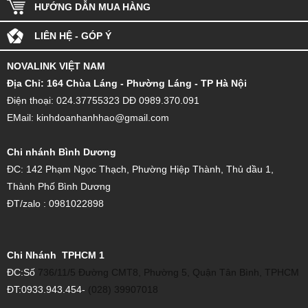
HƯỚNG DẪN MUA HÀNG
LIÊN HỆ - GÓP Ý
NOVALINK VIỆT NAM
Đ
ịa Chỉ: 164 Chùa Láng - Phường Láng - TP Hà Nội
Điện thoại: 024.37755323 DĐ 0989.370.091
EMail: kinhdoanhanhhao@gmail.com
Chi nhánh Bình Dương
ĐC: 142 Phạm Ngọc Thạch, Phường Hiệp Thành, Thủ dầu 1,
Thành Phố Bình Dương
ĐT/zalo : 0981022898
Chi Nhánh TPHCM 1
ĐC:Số
736/11/5 Đường CMT8, Phường 5, Quận Tân Bình, TPHCM
ĐT:0933.943.454-
(028) 39907018