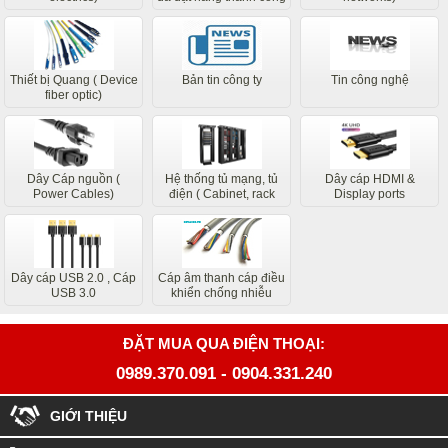
các bộ phận liên quan
của chúng tôi sẽ liên hệ
sớm nhất
Thiết bị Quang ( Device
Bản tin công ty
Tin công nghệ
fiber optic)
Dây Cáp nguồn (
Hệ thống tủ mạng, tủ
Dây cáp HDMI &
Power Cables)
điện ( Cabinet, rack
Display ports
system)
Dây cáp USB 2.0 , Cáp
Cáp âm thanh cáp điều
USB 3.0
khiển chống nhiễu
ĐẶT MUA QUA ĐIỆN THOẠI:
0989.370.091
-
0904.331.240
GIỚI THIỆU