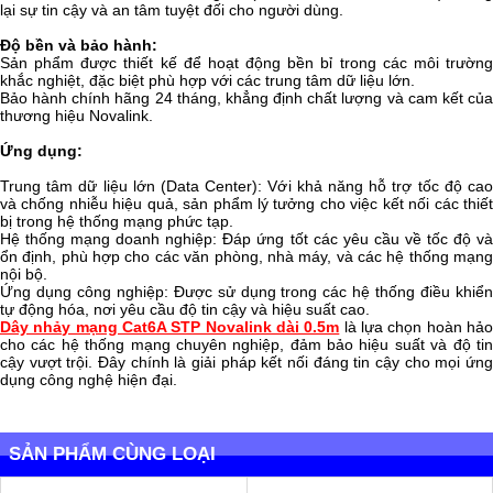
lại sự tin cậy và an tâm tuyệt đối cho người dùng.
Độ bền và bảo hành:
Sản phẩm được thiết kế để hoạt động bền bỉ trong các môi trường
khắc nghiệt, đặc biệt phù hợp với các trung tâm dữ liệu lớn.
Bảo hành chính hãng 24 tháng, khẳng định chất lượng và cam kết của
thương hiệu Novalink.
Ứng dụng:
Trung tâm dữ liệu lớn (Data Center): Với khả năng hỗ trợ tốc độ cao
và chống nhiễu hiệu quả, sản phẩm lý tưởng cho việc kết nối các thiết
bị trong hệ thống mạng phức tạp.
Hệ thống mạng doanh nghiệp: Đáp ứng tốt các yêu cầu về tốc độ và
ổn định, phù hợp cho các văn phòng, nhà máy, và các hệ thống mạng
nội bộ.
Ứng dụng công nghiệp: Được sử dụng trong các hệ thống điều khiển
tự động hóa, nơi yêu cầu độ tin cậy và hiệu suất cao.
Dây nhảy mạng Cat6A STP Novalink dài 0.5m
là lựa chọn hoàn hả
cho các hệ thống mạng chuyên nghiệp, đảm bảo hiệu suất và độ tin
cậy vượt trội. Đây chính là giải pháp kết nối đáng tin cậy cho mọi ứng
dụng công nghệ hiện đại.
SẢN PHẨM CÙNG LOẠI