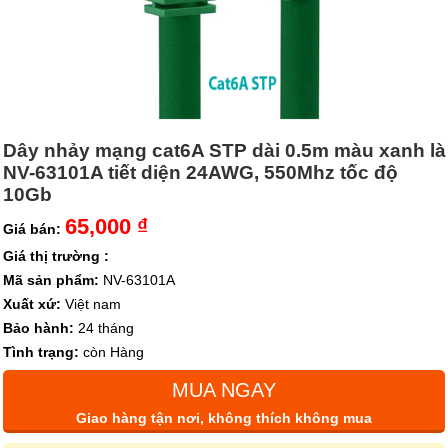
Dây nhảy mạng cat6A STP dài 0.5m màu xanh là
NV-63101A tiết diện 24AWG, 550Mhz tốc độ
10Gb
65,000 ₫
Giá bán:
Giá thị trường :
Mã sản phẩm:
NV-63101A
Xuất xứ:
Việt nam
Bảo hành:
24 tháng
Tình trạng:
còn Hàng
MUA NGAY
Giao hàng tận nơi, không thích không mua