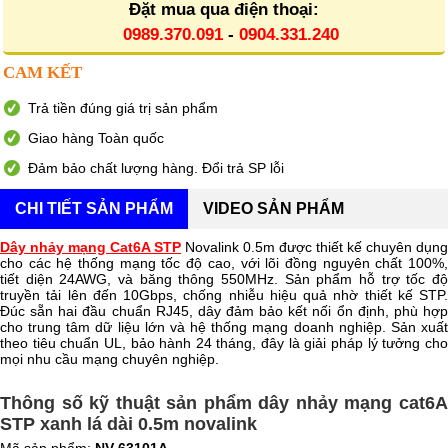
Đặt mua qua điện thoại:
0989.370.091
-
0904.331.240
CAM KẾT
Trả tiền đúng giá trị sản phẩm
Giao hàng Toàn quốc
Đảm bảo chất lượng hàng. Đổi trả SP lỗi
CHI TIẾT SẢN PHẨM
VIDEO SẢN PHẨM
Dây nhảy mạng Cat6A STP
Novalink 0.5m được thiết kế chuyên dụng
cho các hệ thống mạng tốc độ cao, với lõi đồng nguyên chất 100%,
tiết diện 24AWG, và băng thông 550MHz. Sản phẩm hỗ trợ tốc độ
truyền tải lên đến 10Gbps, chống nhiễu hiệu quả nhờ thiết kế STP.
Đúc sẵn hai đầu chuẩn RJ45, dây đảm bảo kết nối ổn định, phù hợp
cho trung tâm dữ liệu lớn và hệ thống mạng doanh nghiệp. Sản xuất
theo tiêu chuẩn UL, bảo hành 24 tháng, đây là giải pháp lý tưởng cho
mọi nhu cầu mạng chuyên nghiệp.
Thông số kỹ thuật sản phẩm dây nhảy mạng cat6A
STP xanh lá dài 0.5m novalink