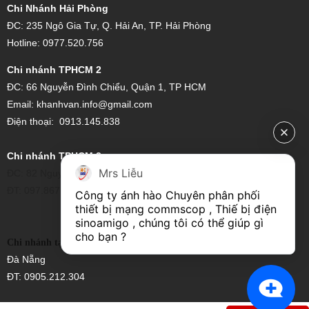
Chi Nhánh Hải Phòng
ĐC: 235 Ngô Gia Tự, Q. Hải An, TP. Hải Phòng
Hotline: 0977.520.756
Chi nhánh TPHCM 2
ĐC:
66 Nguyễn Đình Chiểu, Quận 1, TP HCM
Email:
khanhvan.info@gmail.com
Điện thoại:
0913.145.838
Chi nhánh TPHCM 3
Mrs Liễu
ĐC: 82 Nguyễn Xí, Phường 26, Bình Thạnh, Hồ Chí Minh
ĐT: 097.867.6997
Công ty ánh hào Chuyên phân phối 
thiết bị mạng commscop , Thiế bị điện 
sinoamigo , chúng tôi có thể giúp gì 
cho bạn ?
ĐC:14/4 Trưng nữ vương ,Quận hải Châu-
Chi nhánh tại Đà Nẵng
Đà Nẵng
ĐT: 0905.212.304