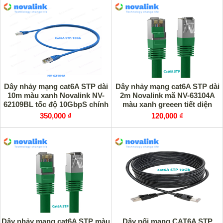
Dây nhảy mạng cat6A STP dài
Dây nhảy mạng cat6A STP dài
10m màu xanh Novalink NV-
2m Novalink mã NV-63104A
62109BL tốc độ 10GbpS chính
màu xanh greeen tiết diện
hãng
24AWG, 550mhz tốc độ
350,000 ₫
120,000 ₫
10Gbps
Dây nhảy mạng cat6A STP màu
Dây nối mạng CAT6A STP