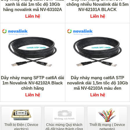
xanh lá dài 1m tốc độ 10Gb
chống nhiễu Novalink dài 0.5m
hãng novalink mã NV-63102A
NV-62101A BLACK
Liên hệ
Liên hệ
Dây nhảy mạng SFTP cat6A dài
Dây nhảy mạng cat6A STP
1m Novalink NV-62102A Black
novalink dài 1,5m tốc độ 10Gb
chính hãng
mã NV-62103A màu đen
Liên hệ
Liên hệ
Thiết bị Điện ( Device
Chúc mừng Quý khách
Thiết Bị mạng ( Device
electrics)
đã đặt hàng thành công
networks)