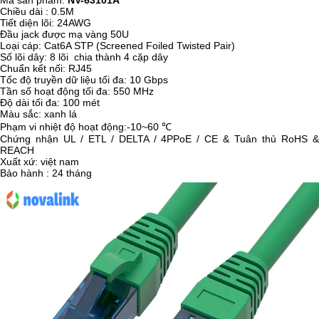
Mã sản phẩm:
NV-63101A
Chiều dài : 0.5M
Tiết diện lõi: 24AWG
Đầu jack được mạ vàng 50U
Loại cáp: Cat6A STP (Screened Foiled Twisted Pair)
Số lõi dây: 8 lõi chia thành 4 cặp dây
Chuẩn kết nối: RJ45
Tốc độ truyền dữ liệu tối đa: 10 Gbps
Tần số hoạt động tối đa: 550 MHz
Độ dài tối đa: 100 mét
Màu sắc: xanh lá
Phạm vi nhiệt độ hoạt động:-10~60 ℃
Chứng nhận UL / ETL / DELTA / 4PPoE / CE & Tuân thủ RoHS &
REACH
Xuất xứ: việt nam
Bảo hành : 24 tháng