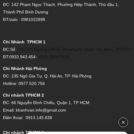
ĐC: 142 Phạm Ngọc Thạch, Phường Hiệp Thành, Thủ dầu 1,
Thành Phố Bình Dương
ĐT/zalo : 0981022898
Chi Nhánh TPHCM 1
ĐC:Số
736/11/5 Đường CMT8, Phường 5, Quận Tân Bình, TPHCM
ĐT:0933.943.454-
(028) 39907018
Chi Nhánh Hải Phòng
ĐC: 235 Ngô Gia Tự, Q. Hải An, TP. Hải Phòng
Hotline: 0977.520.756
Chi nhánh TPHCM 2
ĐC:
66 Nguyễn Đình Chiểu, Quận 1, TP HCM
Email:
khanhvan.info@gmail.com
Điện thoại:
0913.145.838
Chi nhánh TPHCM 3