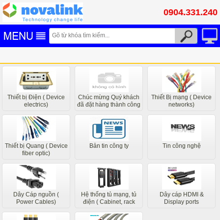
0904.331.240
Thiết bị Điện ( Device
Chúc mừng Quý khách
Thiết Bị mạng ( Device
electrics)
đã đặt hàng thành công
networks)
các bộ phận liên quan
của chúng tôi sẽ liên hệ
sớm nhất
Thiết bị Quang ( Device
Bản tin công ty
Tin công nghệ
fiber optic)
Dây Cáp nguồn (
Hệ thống tủ mạng, tủ
Dây cáp HDMI &
Power Cables)
điện ( Cabinet, rack
Display ports
system)