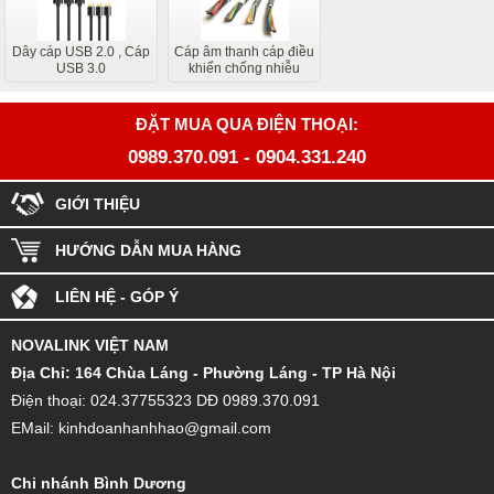
Dây cáp USB 2.0 , Cáp
Cáp âm thanh cáp điều
USB 3.0
khiển chống nhiễu
ĐẶT MUA QUA ĐIỆN THOẠI:
0989.370.091
-
0904.331.240
GIỚI THIỆU
HƯỚNG DẪN MUA HÀNG
LIÊN HỆ - GÓP Ý
NOVALINK VIỆT NAM
Đ
ịa Chỉ: 164 Chùa Láng - Phường Láng - TP Hà Nội
Điện thoại: 024.37755323 DĐ 0989.370.091
EMail: kinhdoanhanhhao@gmail.com
Chi nhánh Bình Dương