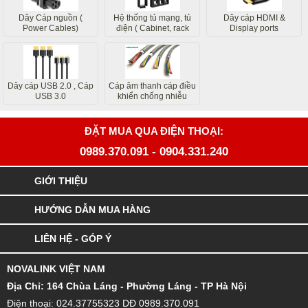
electrics)
đã đặt hàng thành công
networks)
các bộ phận liên quan
của chúng tôi sẽ liên hệ
sớm nhất
Thiết bị Quang ( Device
Bản tin công ty
Tin công nghệ
fiber optic)
Dây Cáp nguồn (
Hệ thống tủ mạng, tủ
Dây cáp HDMI &
Power Cables)
điện ( Cabinet, rack
Display ports
system)
Dây cáp USB 2.0 , Cáp
Cáp âm thanh cáp điều
USB 3.0
khiển chống nhiễu
ĐẶT MUA QUA ĐIỆN THOẠI:
0989.370.091
-
0904.331.240
GIỚI THIỆU