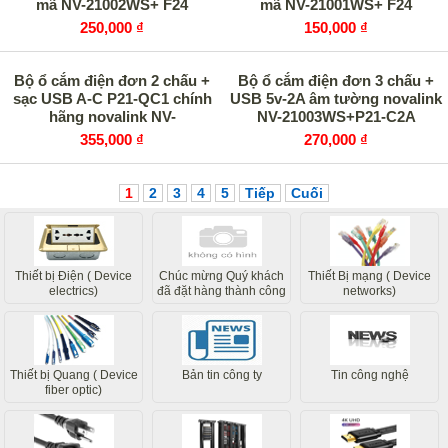
mã NV-21002WS+ F24
mã NV-21001WS+ F24
250,000 ₫
150,000 ₫
Bộ ổ cắm điện đơn 2 chấu +
Bộ ổ cắm điện đơn 3 chấu +
sạc USB A-C P21-QC1 chính
USB 5v-2A âm tường novalink
hãng novalink NV-
NV-21003WS+P21-C2A
21003WS+P21-QC1
355,000 ₫
270,000 ₫
1
2
3
4
5
Tiếp
Cuối
Thiết bị Điện ( Device
Chúc mừng Quý khách
Thiết Bị mạng ( Device