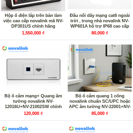
Hộp ổ điện lắp trên bàn làm
Đầu nối dây mạng cat6 ngoài
việc cao cấp novalink mã NV-
trời , trong nhà novalink NV-
DP301US chính hãng
WP601A hỗ trợ IP68 cao cấp
1,550,000 ₫
80,000 ₫
Bộ ổ cắm mạng+ Quang âm
Bộ ổ cắm quang 1 cổng
tường novalink NV-
novalink chuẩn SC/UPC hoặc
12016U+NV-21002SW chính
APC âm tường NV-22001+NV-
hãng
12016U
120,000 ₫
85,000 ₫