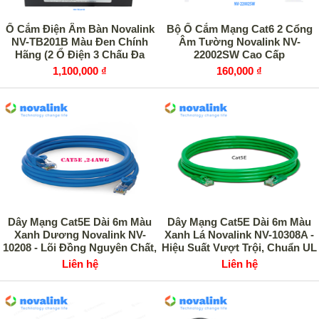
Ổ Cắm Điện Âm Bàn Novalink
Bộ Ổ Cắm Mạng Cat6 2 Cổng
NV-TB201B Màu Đen Chính
Âm Tường Novalink NV-
Hãng (2 Ổ Điện 3 Chấu Đa
22002SW Cao Cấp
Năng 16A
1,100,000 ₫
160,000 ₫
Dây Mạng Cat5E Dài 6m Màu
Dây Mạng Cat5E Dài 6m Màu
Xanh Dương Novalink NV-
Xanh Lá Novalink NV-10308A -
10208 - Lõi Đồng Nguyên Chất,
Hiệu Suất Vượt Trội, Chuẩn UL
Chuẩn UL, Sản Xuất Tại Việt
Quốc Tế
Liên hệ
Liên hệ
Nam