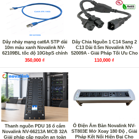
Dây nhảy mạng cat6A STP dài
Dây Chia Nguồn 1 C14 Sang 2
10m màu xanh Novalink NV-
C13 Dài 0.5m Novalink NV-
62109BL tốc độ 10GbpS chính
52009A - Giải Pháp Tối Ưu Cho
hãng
Tủ Rack Data Center
350,000 ₫
110,000 ₫
Ổ Điện Âm Bàn Novalink NV-
Thanh nguồn PDU 16 ổ cắm
ST803E Mở Xoay 180 Độ , Giải
Novalink NV-66213A MCB 32A
Pháp Kết Nối Hiện Đại Cho
Giải pháp cấp nguồn an toàn