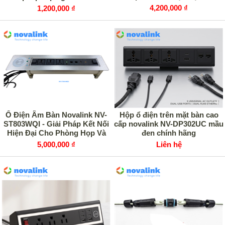
Bàn Làm Việc
cho tủ mạng, tủ rack
4,200,000 ₫
1,200,000 ₫
Ổ Điện Âm Bàn Novalink NV-
Hộp ổ điện trên mặt bàn cao
ST803WQI - Giải Pháp Kết Nối
cấp novalink NV-DP302UC mầu
Hiện Đại Cho Phòng Họp Và
đen chính hãng
Văn Phòng
5,000,000 ₫
Liên hệ