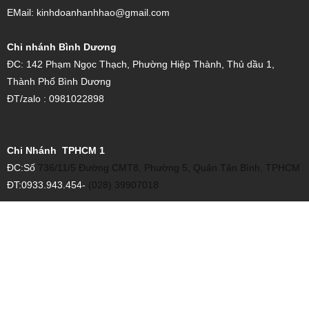
HƯỚNG DẪN MUA HÀNG
LIÊN HỆ - GÓP Ý
NOVALINK VIỆT NAM
Đ
ịa Chỉ: 164 Chùa Láng - Phường Láng - TP Hà Nội
Điện thoại: 024.37755323 DĐ 0989.370.091
EMail: kinhdoanhanhhao@gmail.com
Chi nhánh Bình Dương
ĐC: 142 Phạm Ngọc Thạch, Phường Hiệp Thành, Thủ dầu 1,
Thành Phố Bình Dương
ĐT/zalo : 0981022898
Chi Nhánh TPHCM 1
ĐC:Số
736/11/5 Đường CMT8, Phường 5, Quận Tân Bình, TPHCM
ĐT:0933.943.454-
(028) 39907018