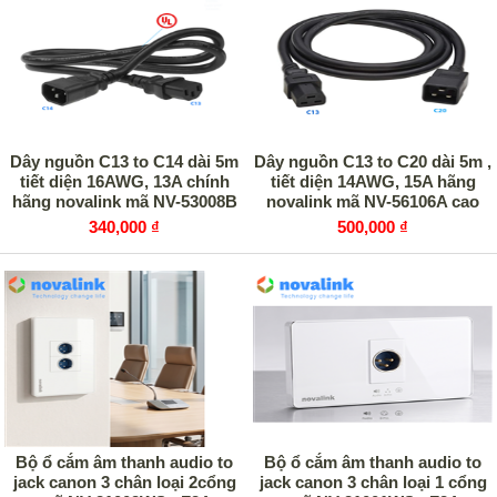
Dây nguồn C13 to C14 dài 5m
Dây nguồn C13 to C20 dài 5m ,
tiết diện 16AWG, 13A chính
tiết diện 14AWG, 15A hãng
hãng novalink mã NV-53008B
novalink mã NV-56106A cao
cấp
340,000 ₫
500,000 ₫
Bộ ổ cắm âm thanh audio to
Bộ ổ cắm âm thanh audio to
jack canon 3 chân loại 2cổng
jack canon 3 chân loại 1 cổng