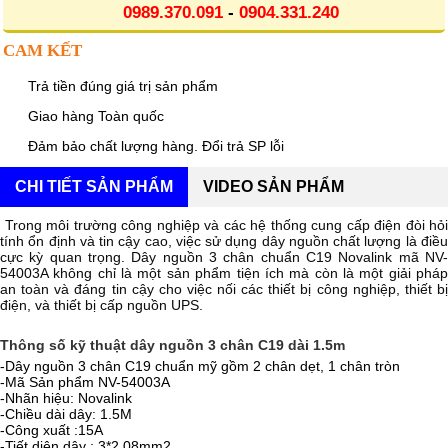
0989.370.091
-
0904.331.240
CAM KẾT
Trả tiền đúng giá trị sản phẩm
Giao hàng Toàn quốc
Đảm bảo chất lượng hàng. Đổi trả SP lỗi
CHI TIẾT SẢN PHẨM
VIDEO SẢN PHẨM
Trong môi trường công nghiệp và các hệ thống cung cấp điện đòi hỏi
tính ổn định và tin cậy cao, việc sử dụng dây nguồn chất lượng là điều
cực kỳ quan trọng. Dây nguồn 3 chân chuẩn C19 Novalink mã NV-
54003A không chỉ là một sản phẩm tiện ích mà còn là một giải pháp
an toàn và đáng tin cậy cho việc nối các thiết bị công nghiệp, thiết bị
điện, và thiết bị cấp nguồn UPS.
Thông số kỹ thuật dây nguồn 3 chân C19 dài 1.5m
-Dây nguồn 3 chân C19 chuẩn mỹ gồm 2 chân dẹt, 1 chân tròn
-Mã Sản phẩm NV-54003A
-Nhãn hiệu: Novalink
-Chiều dài dây: 1.5M
-Công xuất :15A
-Tiết diện dây : 3*2.08mm2