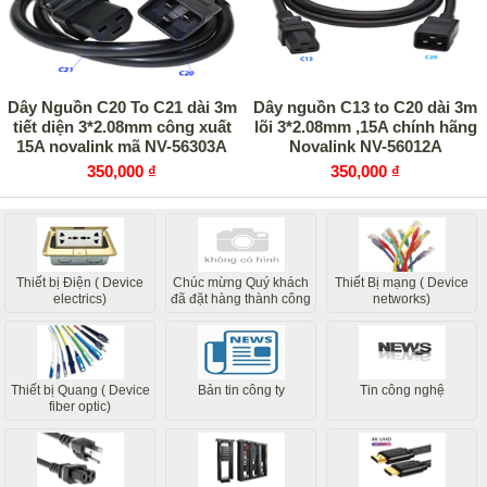
Dây Nguồn C20 To C21 dài 3m
Dây nguồn C13 to C20 dài 3m
tiết diện 3*2.08mm công xuất
lõi 3*2.08mm ,15A chính hãng
15A novalink mã NV-56303A
Novalink NV-56012A
cao cấp
350,000 ₫
350,000 ₫
Thiết bị Điện ( Device
Chúc mừng Quý khách
Thiết Bị mạng ( Device
electrics)
đã đặt hàng thành công
networks)
các bộ phận liên quan
của chúng tôi sẽ liên hệ
sớm nhất
Thiết bị Quang ( Device
Bản tin công ty
Tin công nghệ
fiber optic)