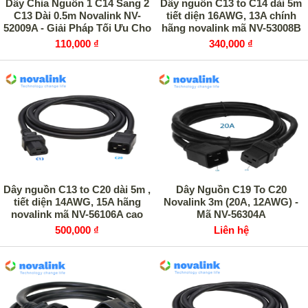
Dây Chia Nguồn 1 C14 Sang 2
Dây nguồn C13 to C14 dài 5m
C13 Dài 0.5m Novalink NV-
tiết diện 16AWG, 13A chính
52009A - Giải Pháp Tối Ưu Cho
hãng novalink mã NV-53008B
Tủ Rack Data Center
110,000 ₫
340,000 ₫
Dây nguồn C13 to C20 dài 5m ,
Dây Nguồn C19 To C20
tiết diện 14AWG, 15A hãng
Novalink 3m (20A, 12AWG) -
novalink mã NV-56106A cao
Mã NV-56304A
cấp
500,000 ₫
Liên hệ