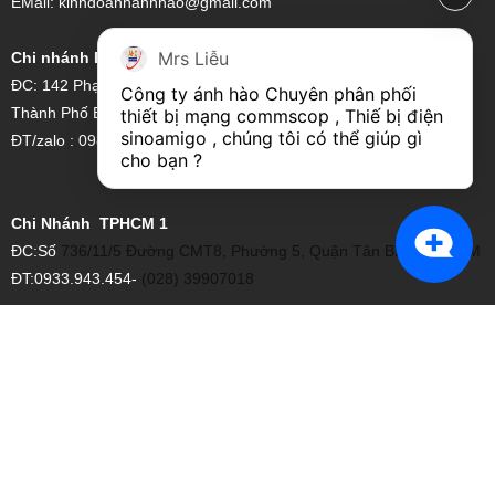
EMail: kinhdoanhanhhao@gmail.com
Mrs Liễu
Chi nhánh Bình Dương
ĐC: 142 Phạm Ngọc Thạch, Phường Hiệp Thành, Thủ dầu 1,
Công ty ánh hào Chuyên phân phối 
Thành Phố Bình Dương
thiết bị mạng commscop , Thiế bị điện 
sinoamigo , chúng tôi có thể giúp gì 
ĐT/zalo : 0981022898
cho bạn ?
Chi Nhánh TPHCM 1
ĐC:Số
736/11/5 Đường CMT8, Phường 5, Quận Tân Bình, TPHCM
ĐT:0933.943.454-
(028) 39907018
Chi Nhánh Hải Phòng
ĐC: 235 Ngô Gia Tự, Q. Hải An, TP. Hải Phòng
Hotline: 0977.520.756
Chi nhánh TPHCM 2
ĐC:
66 Nguyễn Đình Chiểu, Quận 1, TP HCM
Email:
khanhvan.info@gmail.com