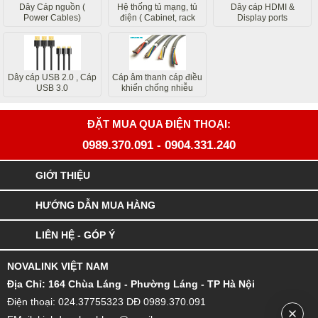
Dây Cáp nguồn (
Hệ thống tủ mạng, tủ
Dây cáp HDMI &
Power Cables)
điện ( Cabinet, rack
Display ports
system)
Dây cáp USB 2.0 , Cáp
Cáp âm thanh cáp điều
USB 3.0
khiển chống nhiễu
ĐẶT MUA QUA ĐIỆN THOẠI:
0989.370.091
-
0904.331.240
GIỚI THIỆU
HƯỚNG DẪN MUA HÀNG
LIÊN HỆ - GÓP Ý
NOVALINK VIỆT NAM
Đ
ịa Chỉ: 164 Chùa Láng - Phường Láng - TP Hà Nội
Điện thoại: 024.37755323 DĐ 0989.370.091