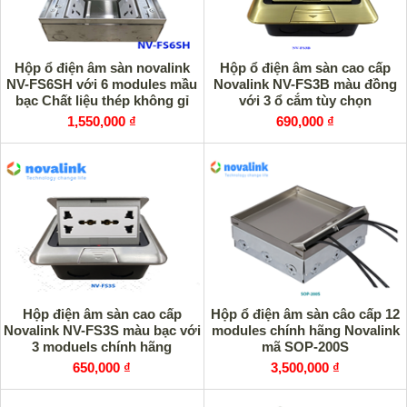
Hộp ổ điện âm sàn novalink
Hộp ổ điện âm sàn cao cấp
NV-FS6SH với 6 modules mầu
Novalink NV-FS3B màu đồng
bạc Chất liệu thép không gỉ
với 3 ổ cắm tùy chọn
cao cấp
1,550,000 ₫
690,000 ₫
Hộp điện âm sàn cao cấp
Hộp ổ điện âm sàn câo cấp 12
Novalink NV-FS3S màu bạc với
modules chính hãng Novalink
3 moduels chính hãng
mã SOP-200S
650,000 ₫
3,500,000 ₫