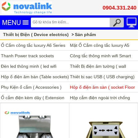
0904.331.240
Thiết bị Điện ( Device electrics)
Sản phẩm
Hôp ổ điện âm sàn ( socket Floor boxes)
Ổ Cắm công tắc luxury A6 Series
Mặt Ổ Cắm công tắc luxury A5
Thanh Power track sockets
Series
Công tắc thông minh wifi Smart
Đèn led thông minh ( led wifi
Thiết Bị điện âm tường ( wall
Smart)
Hộp ổ điện âm bàn (Table sockets)
socket)
Thiêt bị sạc USB ( USB charging)
Phụ Kiện ổ cắm ( Accessories )
Hôp ổ điện âm sàn ( socket Floor
Ổ cắm điện kèm dây ( Extension
boxes)
Hộp cắm điện ngoài trời chống
cord)
nước Outdoor waterproof box