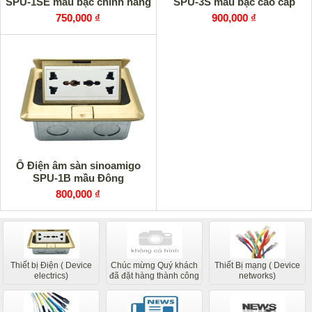
SPU-1SE mầu bạc chính hãng
SPU-3S màu bạc cao cấp
750,000 ₫
900,000 ₫
Ổ Điện âm sàn sinoamigo
SPU-1B mầu Đông
800,000 ₫
Thiết bị Điện ( Device
Chúc mừng Quý khách
Thiết Bị mạng ( Device
electrics)
đã đặt hàng thành công
networks)
các bộ phận liên quan
của chúng tôi sẽ liên hệ
sớm nhất