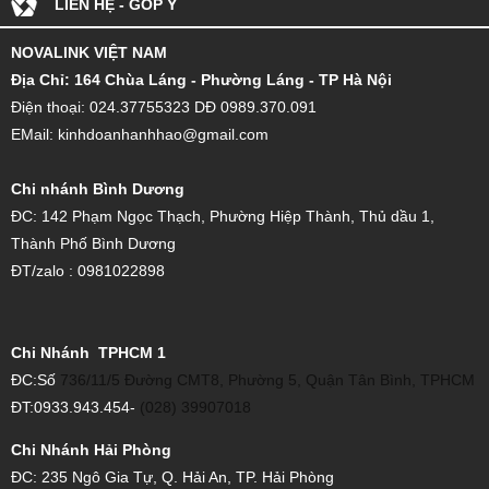
LIÊN HỆ - GÓP Ý
NOVALINK VIỆT NAM
Đ
ịa Chỉ: 164 Chùa Láng - Phường Láng - TP Hà Nội
Điện thoại: 024.37755323 DĐ 0989.370.091
EMail: kinhdoanhanhhao@gmail.com
Chi nhánh Bình Dương
ĐC: 142 Phạm Ngọc Thạch, Phường Hiệp Thành, Thủ dầu 1,
Thành Phố Bình Dương
ĐT/zalo : 0981022898
Chi Nhánh TPHCM 1
ĐC:Số
736/11/5 Đường CMT8, Phường 5, Quận Tân Bình, TPHCM
ĐT:0933.943.454-
(028) 39907018
Chi Nhánh Hải Phòng
ĐC: 235 Ngô Gia Tự, Q. Hải An, TP. Hải Phòng