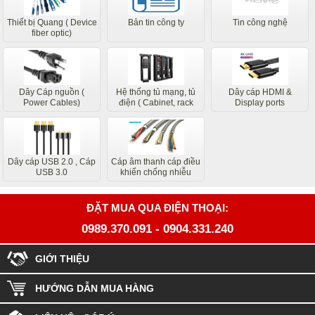
Thiết bị Quang ( Device
Bản tin công ty
Tin công nghệ
fiber optic)
Dây Cáp nguồn (
Hệ thống tủ mạng, tủ
Dây cáp HDMI &
Power Cables)
điện ( Cabinet, rack
Display ports
system)
Dây cáp USB 2.0 , Cáp
Cáp âm thanh cáp điều
USB 3.0
khiển chống nhiễu
ĐẶT MUA QUA ĐIỆN THOẠI:
0989.370.091
-
0904.331.240
GIỚI THIỆU
HƯỚNG DẪN MUA HÀNG