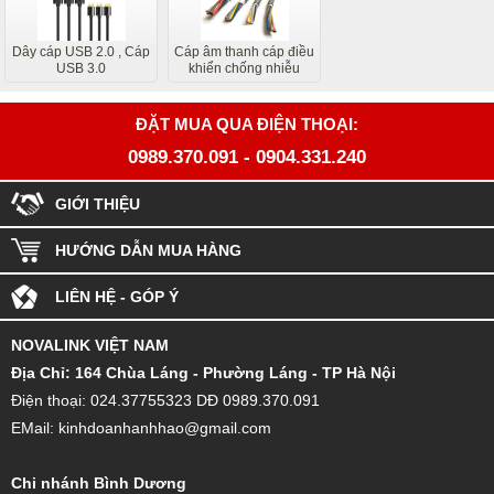
Dây cáp USB 2.0 , Cáp
Cáp âm thanh cáp điều
USB 3.0
khiển chống nhiễu
ĐẶT MUA QUA ĐIỆN THOẠI:
0989.370.091
-
0904.331.240
GIỚI THIỆU
HƯỚNG DẪN MUA HÀNG
LIÊN HỆ - GÓP Ý
NOVALINK VIỆT NAM
Đ
ịa Chỉ: 164 Chùa Láng - Phường Láng - TP Hà Nội
Điện thoại: 024.37755323 DĐ 0989.370.091
EMail: kinhdoanhanhhao@gmail.com
Chi nhánh Bình Dương