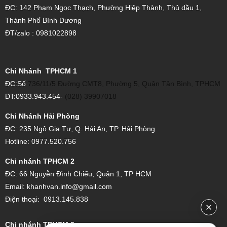
ĐC: 142 Phạm Ngọc Thạch, Phường Hiệp Thành, Thủ dầu 1,
Thành Phố Bình Dương
ĐT/zalo : 0981022898
Chi Nhánh TPHCM 1
ĐC:Số
736/11/5 Đường CMT8, Phường 5, Quận Tân Bình, TPHCM
ĐT:0933.943.454-
(028) 39907018
Chi Nhánh Hải Phòng
ĐC: 235 Ngô Gia Tự, Q. Hải An, TP. Hải Phòng
Hotline: 0977.520.756
Chi nhánh TPHCM 2
ĐC:
66 Nguyễn Đình Chiểu, Quận 1, TP HCM
Email:
khanhvan.info@gmail.com
Điện thoại:
0913.145.838
Chi nhánh TPHCM 3