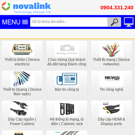
0904.331.240
Thiết bị Điện ( Device
Chúc mừng Quý khách
Thiết Bị mạng ( Device
electrics)
đã đặt hàng thành công
networks)
các bộ phận liên quan
của chúng tôi sẽ liên hệ
sớm nhất
Thiết bị Quang ( Device
Bản tin công ty
Tin công nghệ
fiber optic)
Dây Cáp nguồn (
Hệ thống tủ mạng, tủ
Dây cáp HDMI &
Power Cables)
điện ( Cabinet, rack
Display ports
system)