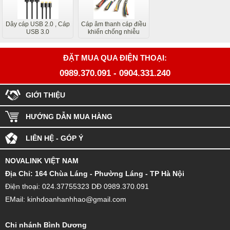
Dây cáp USB 2.0 , Cáp
Cáp âm thanh cáp điều
USB 3.0
khiển chống nhiễu
ĐẶT MUA QUA ĐIỆN THOẠI:
0989.370.091
-
0904.331.240
GIỚI THIỆU
HƯỚNG DẪN MUA HÀNG
LIÊN HỆ - GÓP Ý
NOVALINK VIỆT NAM
Đ
ịa Chỉ: 164 Chùa Láng - Phường Láng - TP Hà Nội
Điện thoại: 024.37755323 DĐ 0989.370.091
EMail: kinhdoanhanhhao@gmail.com
Chi nhánh Bình Dương