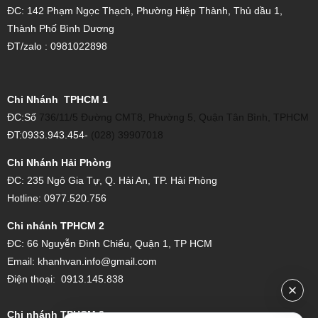
ĐC: 142 Phạm Ngọc Thạch, Phường Hiệp Thành, Thủ dầu 1,
Thành Phố Bình Dương
ĐT/zalo : 0981022898
Chi Nhánh TPHCM 1
ĐC:Số
736/11/5 Đường CMT8, Phường 5, Quận Tân Bình, TPHCM
ĐT:0933.943.454-
(028) 39907018
Chi Nhánh Hải Phòng
ĐC: 235 Ngô Gia Tự, Q. Hải An, TP. Hải Phòng
Hotline: 0977.520.756
Chi nhánh TPHCM 2
ĐC:
66 Nguyễn Đình Chiểu, Quận 1, TP HCM
Email:
khanhvan.info@gmail.com
Điện thoại:
0913.145.838
Chi nhánh TPHCM 3