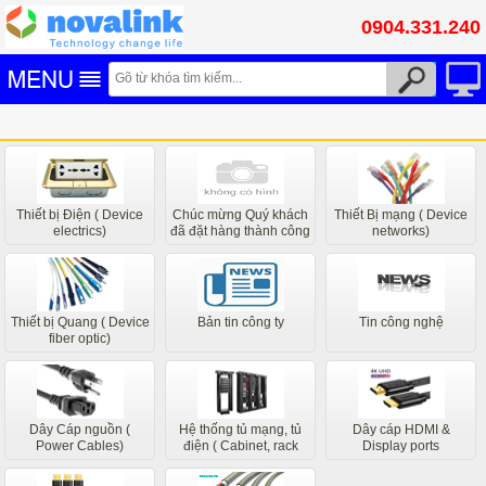
0904.331.240
Thiết bị Điện ( Device
Chúc mừng Quý khách
Thiết Bị mạng ( Device
electrics)
đã đặt hàng thành công
networks)
các bộ phận liên quan
của chúng tôi sẽ liên hệ
sớm nhất
Thiết bị Quang ( Device
Bản tin công ty
Tin công nghệ
fiber optic)
Dây Cáp nguồn (
Hệ thống tủ mạng, tủ
Dây cáp HDMI &
Power Cables)
điện ( Cabinet, rack
Display ports
system)