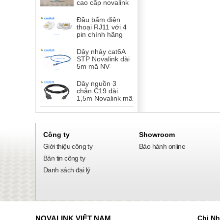
cao cấp novalink
WTWF-B màu
đen mở nắp cảm
Đầu bấm điện
ứng + app
thoại RJ11 với 4
pin chính hãng
novalink CC-01-
00298 chân mạ
Dây nhảy cat6A
vàng 50U túi 50
STP Novalink dài
cái cao cấp
5m mã NV-
60107A tốc độ
10Gb băng thông
Dây nguồn 3
600mhz
chân C19 dài
1,5m Novalink mã
NV-54003A , 15A
Công ty
Showroom
Giới thiệu công ty
Bảo hành online
Bản tin công ty
Danh sách đại lý
NOVALINK VIỆT NAM
Chi N