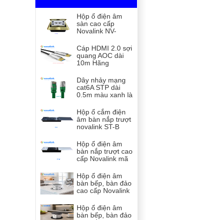
Hộp ổ điện âm
sàn cao cấp
Novalink NV-
FS3B màu đồng
với 3 ổ cắm tùy
Cáp HDMI 2.0 sợi
chọn
quang AOC dài
10m Hãng
Novalink mã NV-
32014A, hỗ trợ độ
Dây nhảy mạng
phân giải 2K, 4K,
cat6A STP dài
60hz
0.5m màu xanh là
NV-63101A tiết
diện 24AWG,
Hộp ổ cắm điện
550Mhz tốc độ
âm bàn nắp trượt
10Gb
novalink ST-B
màu đen cao cấp
Hộp ổ điện âm
bàn nắp trượt cao
cấp Novalink mã
ST-W tích hợp
không dây 15W
Hộp ổ điện âm
bàn bếp, bàn đảo
cao cấp Novalink
WTWF-W mở nắp
cảm ứng và app
Hộp ổ điện âm
bàn bếp, bàn đảo