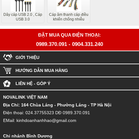
Dây cáp USB 2.0 , Cáp
Cáp âm thanh cáp điều
USB 3.0
khiển chống nhiễu
ĐẶT MUA QUA ĐIỆN THOẠI:
0989.370.091
-
0904.331.240
GIỚI THIỆU
HƯỚNG DẪN MUA HÀNG
LIÊN HỆ - GÓP Ý
NOVALINK VIỆT NAM
Đ
ịa Chỉ: 164 Chùa Láng - Phường Láng - TP Hà Nội
Điện thoại: 024.37755323 DĐ 0989.370.091
EMail: kinhdoanhanhhao@gmail.com
Chi nhánh Bình Dương