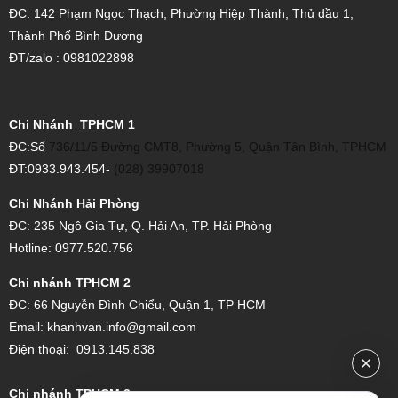
ĐC: 142 Phạm Ngọc Thạch, Phường Hiệp Thành, Thủ dầu 1,
Thành Phố Bình Dương
ĐT/zalo : 0981022898
Chi Nhánh TPHCM 1
ĐC:Số
736/11/5 Đường CMT8, Phường 5, Quận Tân Bình, TPHCM
ĐT:0933.943.454-
(028) 39907018
Chi Nhánh Hải Phòng
ĐC: 235 Ngô Gia Tự, Q. Hải An, TP. Hải Phòng
Hotline: 0977.520.756
Chi nhánh TPHCM 2
ĐC:
66 Nguyễn Đình Chiểu, Quận 1, TP HCM
Email:
khanhvan.info@gmail.com
Điện thoại:
0913.145.838
Chi nhánh TPHCM 3