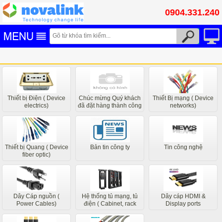
0904.331.240
Thiết bị Điện ( Device
Chúc mừng Quý khách
Thiết Bị mạng ( Device
electrics)
đã đặt hàng thành công
networks)
các bộ phận liên quan
của chúng tôi sẽ liên hệ
sớm nhất
Thiết bị Quang ( Device
Bản tin công ty
Tin công nghệ
fiber optic)
Dây Cáp nguồn (
Hệ thống tủ mạng, tủ
Dây cáp HDMI &
Power Cables)
điện ( Cabinet, rack
Display ports
system)