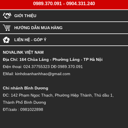
0989.370.091
-
0904.331.240
GIỚI THIỆU
HƯỚNG DẪN MUA HÀNG
LIÊN HỆ - GÓP Ý
NOVALINK VIỆT NAM
Đ
ịa Chỉ: 164 Chùa Láng - Phường Láng - TP Hà Nội
Điện thoại: 024.37755323 DĐ 0989.370.091
EMail: kinhdoanhanhhao@gmail.com
Chi nhánh Bình Dương
ĐC: 142 Phạm Ngọc Thạch, Phường Hiệp Thành, Thủ dầu 1,
Thành Phố Bình Dương
ĐT/zalo : 0981022898