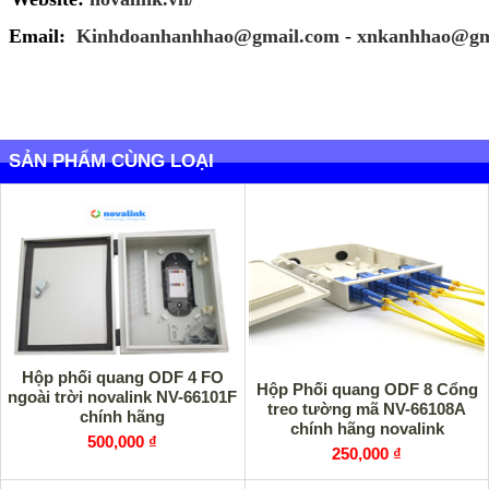
Email:
Kinhdoanhanhhao@gmail.com
-
xnkanhhao@gm
SẢN PHẨM CÙNG LOẠI
Hộp phối quang ODF 4 FO
Hộp Phối quang ODF 8 Cổng
ngoài trời novalink NV-66101F
treo tường mã NV-66108A
chính hãng
chính hãng novalink
500,000 ₫
250,000 ₫