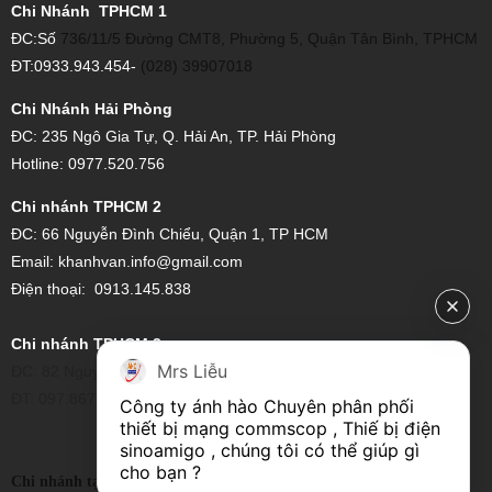
Chi Nhánh TPHCM 1
ĐC:Số
736/11/5 Đường CMT8, Phường 5, Quận Tân Bình, TPHCM
ĐT:0933.943.454-
(028) 39907018
Chi Nhánh Hải Phòng
ĐC: 235 Ngô Gia Tự, Q. Hải An, TP. Hải Phòng
Hotline: 0977.520.756
Chi nhánh TPHCM 2
ĐC:
66 Nguyễn Đình Chiểu, Quận 1, TP HCM
Email:
khanhvan.info@gmail.com
Điện thoại:
0913.145.838
Chi nhánh TPHCM 3
Mrs Liễu
ĐC: 82 Nguyễn Xí, Phường 26, Bình Thạnh, Hồ Chí Minh
ĐT: 097.867.6997
Công ty ánh hào Chuyên phân phối 
thiết bị mạng commscop , Thiế bị điện 
sinoamigo , chúng tôi có thể giúp gì 
cho bạn ?
ĐC:14/4 Trưng nữ vương ,Quận hải Châu-
Chi nhánh tại Đà Nẵng