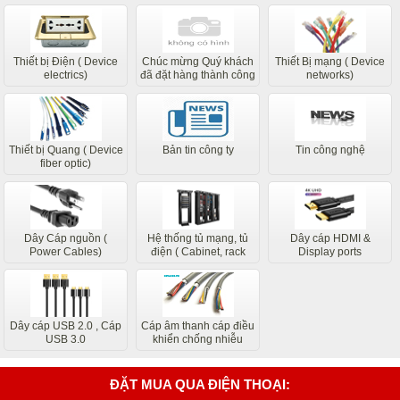
Thiết bị Điện ( Device
Chúc mừng Quý khách
Thiết Bị mạng ( Device
electrics)
đã đặt hàng thành công
networks)
các bộ phận liên quan
của chúng tôi sẽ liên hệ
sớm nhất
Thiết bị Quang ( Device
Bản tin công ty
Tin công nghệ
fiber optic)
Dây Cáp nguồn (
Hệ thống tủ mạng, tủ
Dây cáp HDMI &
Power Cables)
điện ( Cabinet, rack
Display ports
system)
Dây cáp USB 2.0 , Cáp
Cáp âm thanh cáp điều
USB 3.0
khiển chống nhiễu
ĐẶT MUA QUA ĐIỆN THOẠI: