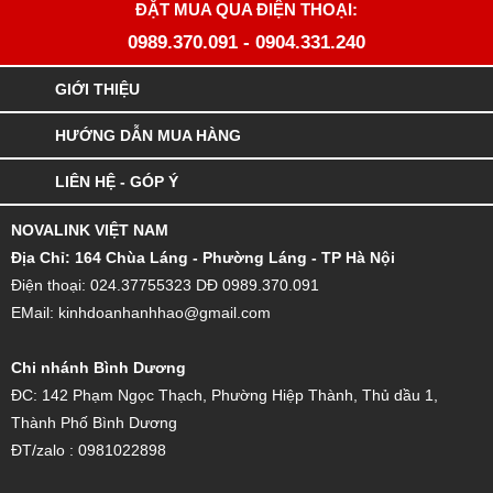
ĐẶT MUA QUA ĐIỆN THOẠI:
0989.370.091
-
0904.331.240
GIỚI THIỆU
HƯỚNG DẪN MUA HÀNG
LIÊN HỆ - GÓP Ý
NOVALINK VIỆT NAM
Đ
ịa Chỉ: 164 Chùa Láng - Phường Láng - TP Hà Nội
Điện thoại: 024.37755323 DĐ 0989.370.091
EMail: kinhdoanhanhhao@gmail.com
Chi nhánh Bình Dương
ĐC: 142 Phạm Ngọc Thạch, Phường Hiệp Thành, Thủ dầu 1,
Thành Phố Bình Dương
ĐT/zalo : 0981022898