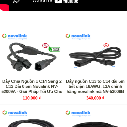
SẢN PHẨM CÙNG LOẠI
Dây Chia Nguồn 1 C14 Sang 2
Dây nguồn C13 to C14 dài 5m
C13 Dài 0.5m Novalink NV-
tiết diện 16AWG, 13A chính
52009A - Giải Pháp Tối Ưu Cho
hãng novalink mã NV-53008B
Tủ Rack Data Center
110,000 ₫
340,000 ₫