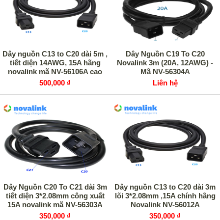
Dây nguồn C13 to C20 dài 5m ,
Dây Nguồn C19 To C20
tiết diện 14AWG, 15A hãng
Novalink 3m (20A, 12AWG) -
novalink mã NV-56106A cao
Mã NV-56304A
cấp
500,000 ₫
Liên hệ
Dây Nguồn C20 To C21 dài 3m
Dây nguồn C13 to C20 dài 3m
tiết diện 3*2.08mm công xuất
lõi 3*2.08mm ,15A chính hãng
15A novalink mã NV-56303A
Novalink NV-56012A
cao cấp
350,000 ₫
350,000 ₫