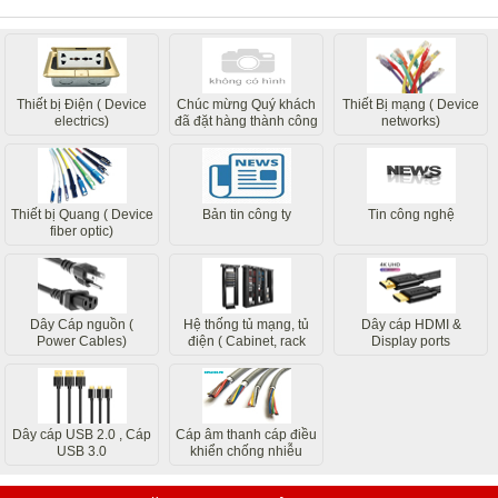
Thiết bị Điện ( Device
Chúc mừng Quý khách
Thiết Bị mạng ( Device
electrics)
đã đặt hàng thành công
networks)
các bộ phận liên quan
của chúng tôi sẽ liên hệ
sớm nhất
Thiết bị Quang ( Device
Bản tin công ty
Tin công nghệ
fiber optic)
Dây Cáp nguồn (
Hệ thống tủ mạng, tủ
Dây cáp HDMI &
Power Cables)
điện ( Cabinet, rack
Display ports
system)
Dây cáp USB 2.0 , Cáp
Cáp âm thanh cáp điều
USB 3.0
khiển chống nhiễu