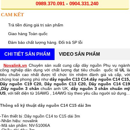
0989.370.091
-
0904.331.240
CAM KẾT
Trả tiền đúng giá trị sản phẩm
Giao hàng Toàn quốc
Đảm bảo chất lượng hàng. Đổi trả SP lỗi
CHI TIẾT SẢN PHẨM
VIDEO SẢN PHẨM
Novalink.vn
Chuyên sản xuất cung cấp dây nguồn Phụ vụ ngàn
công nghiệp dân dụng với chất lượng đạt tiêu chuẩn quốc tế
UL
l
tiêu chuẩn cao nhất được tổ chức tín nhiệm đành giá và cấp, với
chúng loại phong phú như
dây nguồn C13 C14
,
dây nguồn C14 C15
Dây nguồn C19 C20, Dây nguồn C13 C20, Dây nguồn C14 C19
,Dây nguồn 3 chân
chuẩn anh UK,
dây nguồn 3 chân chuẩn m
US
, với tiết diện từ 16AWG , 14AWG tùy theo yêu cầu người sử dụng...
Thông số kỹ thuật dây nguồn C14 C15 dài 3m
-Tên thiết bị :Dây nguồn C14 to C15 dài 3m
-Nhãn hiệu: novalink
-Mã sản phẩm: NV-51006A