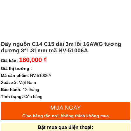
Dây nguồn C14 C15 dài 3m lõi 16AWG tương
dương 3*1.31mm mã NV-51006A
180,000 ₫
Giá bán:
Giá thị trường :
Mã sản phẩm:
NV-51006A
Xuất xứ:
Việt Nam
Bảo hành:
12 tháng
Tình trạng:
Còn hàng
MUA NGAY
Giao hàng tận nơi, không thích không mua
Đặt mua qua điện thoại: