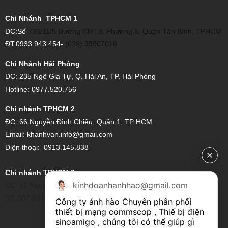
Chi Nhánh TPHCM 1
ĐC:Số
736/11/5 Đường CMT8, Phường 5, Quận Tân Bình, TPHCM
ĐT:0933.943.454-
(028) 39907018
Chi Nhánh Hải Phòng
ĐC: 235 Ngô Gia Tự, Q. Hải An, TP. Hải Phòng
Hotline: 0977.520.756
Chi nhánh TPHCM 2
ĐC:
66 Nguyễn Đình Chiểu, Quận 1, TP HCM
Email:
khanhvan.info@gmail.com
Điện thoại:
0913.145.838
Chi nhánh TPHCM 3
kinhdoanhanhhao@gmail.com
ĐC: 82 Nguyễn Xí, Phường 26, Bình Thạnh, Hồ Chí Minh
ĐT: 097.867.6997
Công ty ánh hào Chuyên phân phối 
thiết bị mạng commscop , Thiế bị điện 
sinoamigo , chúng tôi có thể giúp gì 