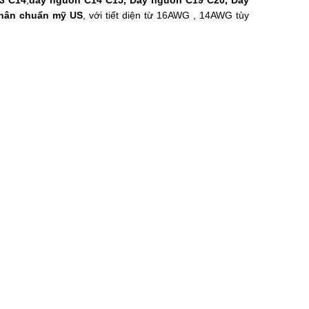
3 C14
,
dây nguồn C14 C15, Dây nguồn C19 C20, Dây
chân chuẩn mỹ US
, với tiết diện từ 16AWG , 14AWG tùy