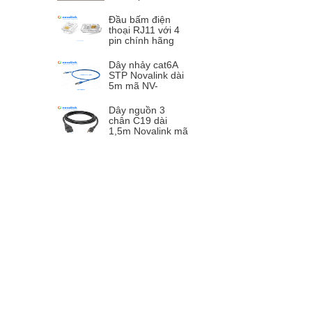
WTWF-B màu
đen mở nắp cảm
Đầu bấm điện
ứng + app
thoại RJ11 với 4
pin chính hãng
novalink CC-01-
00298 chân mạ
Dây nhảy cat6A
vàng 50U túi 50
STP Novalink dài
cái cao cấp
5m mã NV-
60107A tốc độ
10Gb băng thông
Dây nguồn 3
600mhz
chân C19 dài
1,5m Novalink mã
NV-54003A , 15A