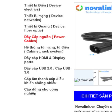
Thiết bị Điện ( Device
electrics)
Thiết Bị mạng ( Device
networks)
Thiết bị Quang ( Device
fiber optic)
Dây Cáp nguồn ( Power
Cables)
Hệ thống tủ mạng, tủ điện
( Cabinet, rack system)
Dây cáp HDMI & Display
ports
Dây cáp USB 2.0 , Cáp USB
3.0
Cáp âm thanh cáp điều
khiển chống nhiễu
Cáp dùng cho công
nghiệp
CHI TIẾT SẢN 
Sản phẩm bán chạy
Novalink.vn
Chuyên sả