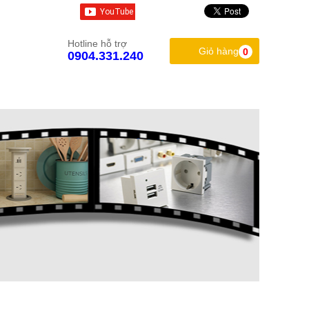
Hotline hỗ trợ
Giỏ hàng
0
0904.331.240
LIÊN HỆ
NHÃN HIỆU