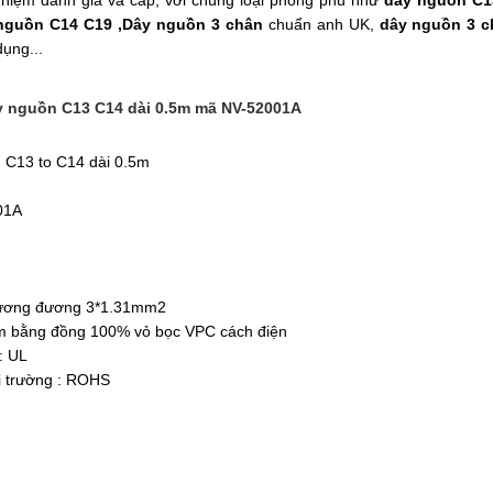
nhiệm đành giá và cấp, với chúng loại phong phú như
dây nguồn C1
nguồn C14 C19 ,Dây nguồn 3 chân
chuẩn anh UK,
dây nguồn 3 
ụng...
y nguồn C13 C14 dài 0.5m mã NV-52001A
n C13 to C14 dài 0.5m
01A
tương đương 3*1.31mm2
àm bằng đồng 100% vỏ bọc VPC cách điện
: UL
i trường : ROHS