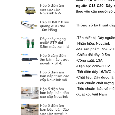
nhất được tổ chức tín 
Hộp ổ điện âm
nguồn C13 C20, Dây 
sàn cao cấp
theo yêu cầu người sử d
Novalink NV-
FS3B màu đồng
với 3 ổ cắm tùy
Cáp HDMI 2.0 sợi
chọn
Thông số kỹ thuật dâ
quang AOC dài
10m Hãng
Novalink mã NV-
32014A, hỗ trợ độ
-Tên thiết bị :Dây nguồ
Dây nhảy mạng
phân giải 2K, 4K,
cat6A STP dài
-Nhãn hiệu: Novalink
60hz
0.5m màu xanh là
-Mã sản phẩm: NV-520
NV-63101A tiết
diện 24AWG,
-Chiều dài dây: 0.5m
Hộp ổ cắm điện
550Mhz tốc độ
âm bàn nắp trượt
-Công xuất: 13A
10Gb
novalink ST-B
-Điện áp: 220V-300V
màu đen cao cấp
-Tiết diện dây 16AWG 
Hộp ổ điện âm
bàn nắp trượt cao
-Chất liệu: Dây được l
cấp Novalink mã
-Tiêu chuẩn chất lượng 
ST-W tích hợp
không dây 15W
-Tiêu chuẩn bảo vệ mô
Hộp ổ điện âm
bàn bếp, bàn đảo
-Xuất xứ: Việt Nam
cao cấp Novalink
WTWF-W mở nắp
cảm ứng và app
Hộp ổ điện âm
bàn bếp, bàn đảo
cao cấp novalink