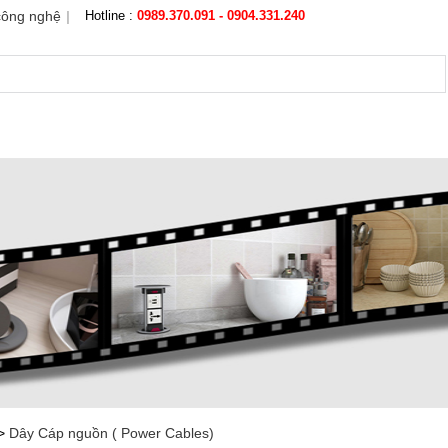
công nghệ
|
Hotline :
0989.370.091 - 0904.331.240
NH ẢNH VỀ CÔNG TY
CATALOGUE
TRỞ THÀNH ĐẠI LÝ
>
Dây Cáp nguồn ( Power Cables)