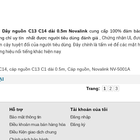
 :
Dây nguồn C13 C14 dài 0.5m Novalink
cung cấp 100% đảm bảo c
ng chỉ uy tín nhất được người tiêu dùng đánh giá ,
Chứng nhận UL đượ
n cậy tuyệt đối của người tiêu dùng. Đây chính là tấm vé để các mặt
g hiệu nổi tiếng khác hiện nay.
C14
,
cáp nguồn C13 C1 dài 0.5m
,
Cáp nguồn
,
Novalink NV-5001A
ẠI
Trang:
1
2
3
Hỗ trợ
Tài khoản của tôi
Bảo mật thông tin
Đăng nhập
Điều khoản mua bán hàng hóa
Đăng ký
Điều Kiện giao dịch chung
Chính sách bảo hành